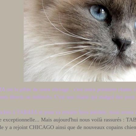
 est le pilier de notre élevage , c'est notre premiere chatte,
nts directs ou indirects. C'est une chatte qui malgré des yeux 
tachés à TABATA et pour sa retraite bien méritée, nous avons 
tte exceptionnelle... Mais aujourd'hui nous voilà rassurés : TA
le y a rejoint CHICAGO ainsi que de nouveaux copains chiens et