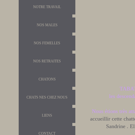
NOTRE TRAVAIL
NOS MALES
NOS FEMELLES
NOS RETRAITES
CHATONS
TABATA
les descenda
CHATS NES CHEZ NOUS
Nous étions très at
LIENS
accueillir cette cha
Sandrine . El
CONTACT