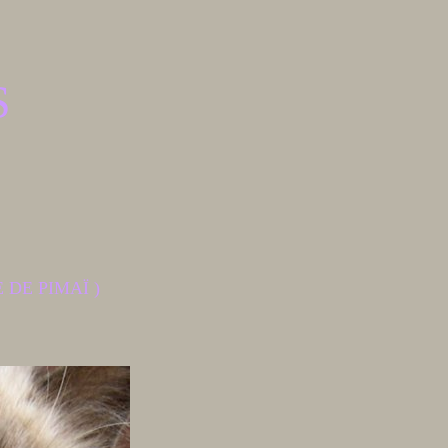
S
 DE PIMAÏ )