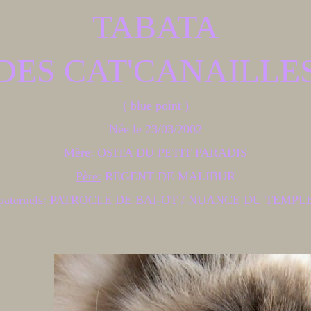
TABATA
DES CAT'CANAILLE
( blue point )
Née le 23/03/2002
Mère:
OSITA DU PETIT PARADIS
Père:
REGENT DE MALIBUR
paternels
: PATROCLE DE BAI-OT / NUANCE DU TEMPLE