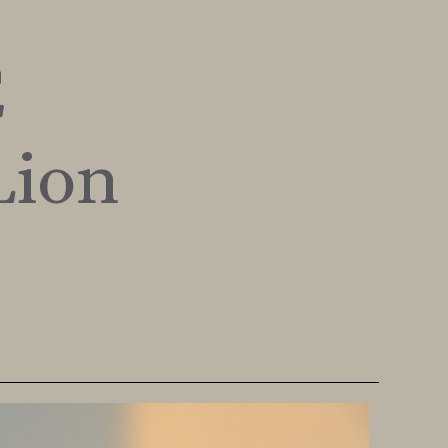
E
ion