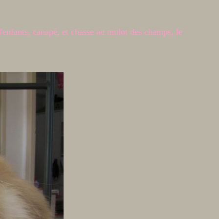
nfants, canapé, et chasse au mulot des champs, le
)