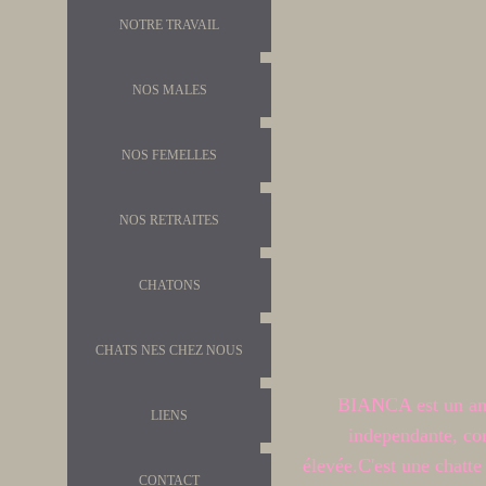
NOTRE TRAVAIL
NOS MALES
NOS FEMELLES
NOS RETRAITES
CHATONS
CHATS NES CHEZ NOUS
BIANCA est un amou
LIENS
independante, conc
élevée.
C'est une chatt
CONTACT