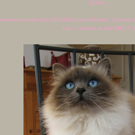
EDEN...
nant sa retraite chez ARNAUD note vétérinaire. Caresses d'e
top !! ( comme au club MED !! 