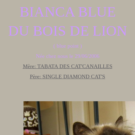
BIANCA BLUE
DU BOIS DE LION
( blue point )
Née chez nous le 29/06/2006
Mère:
TABATA DES CAT'CANAILLES
Père:
SINGLE DIAMOND CAT'S