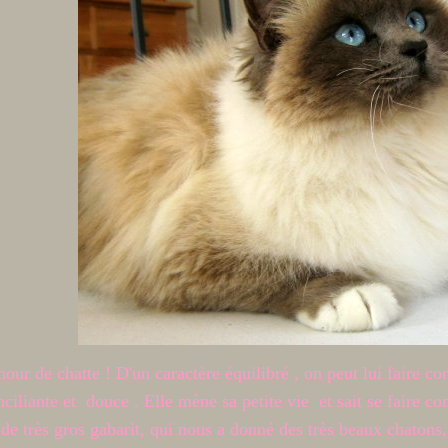
r de chatte ! D'un caractère équilibré , on peut lui faire conf
iliante et douce . Elle mène sa petite vie et sait se faire comp
e de très gros gabarit, qui nous a donné des très beaux ch